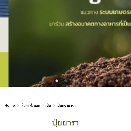
Home
สินค้าทั้งหมด
ปุ๋ย
ปุ๋ยตรายารา
ปุ๋ยยารา