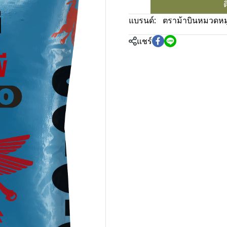
ต
แบรนด์:
ตราม้าบิน
หมวดหมู
แชร์