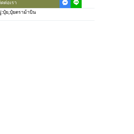
ิดต่อเรา
่:
ปุ๋ย
,
ปุ๋ยตราม้าบิน