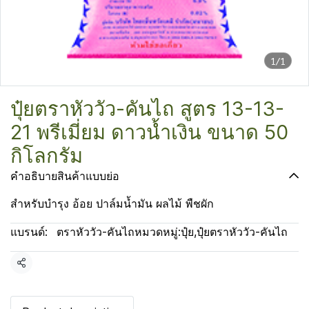
1/1
ปุ๋ยตราหัววัว-คันไถ สูตร 13-13-
21 พรีเมี่ยม ดาวน้ำเงิน ขนาด 50
กิโลกรัม
คำอธิบายสินค้าแบบย่อ
สำหรับบำรุง อ้อย ปาล์มน้ำมัน ผลไม้ พืชผัก
แบรนด์:
ตราหัววัว-คันไถ
หมวดหมู่:
ปุ๋ย
,
ปุ๋ยตราหัววัว-คันไถ
แชร์