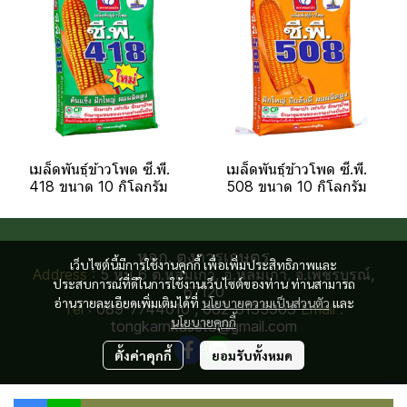
เมล็ดพันธุ์ข้าวโพด ซี.พี.
เมล็ดพันธุ์ข้าวโพด ซี.พี.
418 ขนาด 10 กิโลกรัม
508 ขนาด 10 กิโลกรัม
หจก. ตงการเกษตร
เว็บไซต์นี้มีการใช้งานคุกกี้ เพื่อเพิ่มประสิทธิภาพและ
Address :
5 หมู่ 6 ต.หล่มเก่า, อ.หล่มเก่า, จ.เพชรบูรณ์,
ประสบการณ์ที่ดีในการใช้งานเว็บไซต์ของท่าน ท่านสามารถ
67120
อ่านรายละเอียดเพิ่มเติมได้ที่
นโยบายความเป็นส่วนตัว
และ
Tel :
089-7744010 , 082-0135903
Email :
นโยบายคุกกี้
tongkarnkaset3@gmail.com
ตั้งค่าคุกกี้
ยอมรับทั้งหมด
Copyright 2024 | All Rights Reserved by Tongkarnkaset