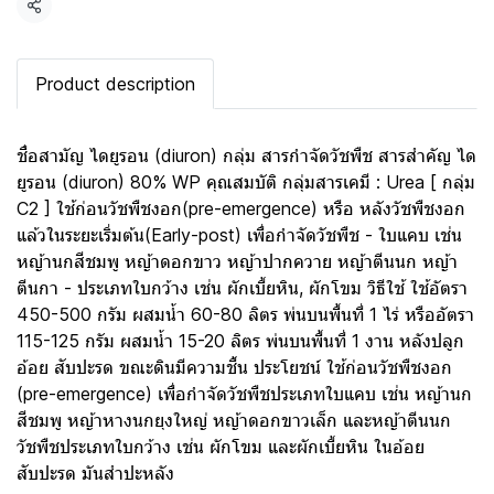
แชร์
Product description
ชื่อสามัญ ไดยูรอน (diuron) กลุ่ม สารกำจัดวัชพืช สารสำคัญ ได
ยูรอน (diuron) 80% WP คุณสมบัติ กลุ่มสารเคมี : Urea [ กลุ่ม
C2 ] ใช้ก่อนวัชพืชงอก(pre-emergence) หรือ หลังวัชพืชงอก
แล้วในระยะเริ่มต้น(Early-post) เพื่อกำจัดวัชพืช - ใบแคบ เช่น
หญ้านกสีชมพู หญ้าดอกขาว หญ้าปากควาย หญ้าตีนนก หญ้า
ตีนกา - ประเภทใบกว้าง เช่น ผักเบี้ยหิน, ผักโขม วิธีใช้ ใช้อัตรา
450-500 กรัม ผสมน้ำ 60-80 ลิตร พ่นบนพื้นที่ 1 ไร่ หรืออัตรา
115-125 กรัม ผสมน้ำ 15-20 ลิตร พ่นบนพื้นที่ 1 งาน หลังปลูก
อ้อย สับปะรด ขณะดินมีความชื้น ประโยชน์ ใช้ก่อนวัชพืชงอก
(pre-emergence) เพื่อกำจัดวัชพืชประเภทใบแคบ เช่น หญ้านก
สีชมพู หญ้าหางนกยุงใหญ่ หญ้าดอกขาวเล็ก และหญ้าตีนนก
วัชพืชประเภทใบกว้าง เช่น ผักโขม และผักเบี้ยหิน ในอ้อย
สับปะรด มันสำปะหลัง