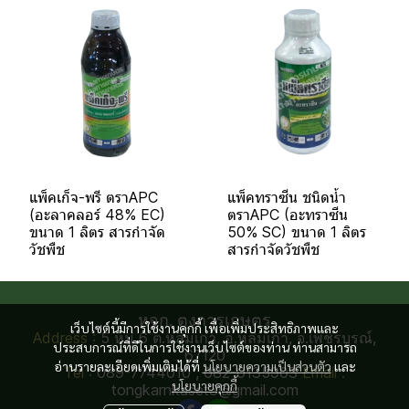
แพ็คเก็จ-พรี ตราAPC
แพ็คทราซีน ชนิดน้ำ
(อะลาคลอร์ 48% EC)
ตราAPC (อะทราซีน
ขนาด 1 ลิตร สารกำจัด
50% SC) ขนาด 1 ลิตร
วัชพืช
สารกำจัดวัชพืช
หจก. ตงการเกษตร
เว็บไซต์นี้มีการใช้งานคุกกี้ เพื่อเพิ่มประสิทธิภาพและ
Address :
5 หมู่ 6 ต.หล่มเก่า, อ.หล่มเก่า, จ.เพชรบูรณ์,
ประสบการณ์ที่ดีในการใช้งานเว็บไซต์ของท่าน ท่านสามารถ
67120
อ่านรายละเอียดเพิ่มเติมได้ที่
นโยบายความเป็นส่วนตัว
และ
Tel :
089-7744010 , 082-0135903
Email :
นโยบายคุกกี้
tongkarnkaset3@gmail.com