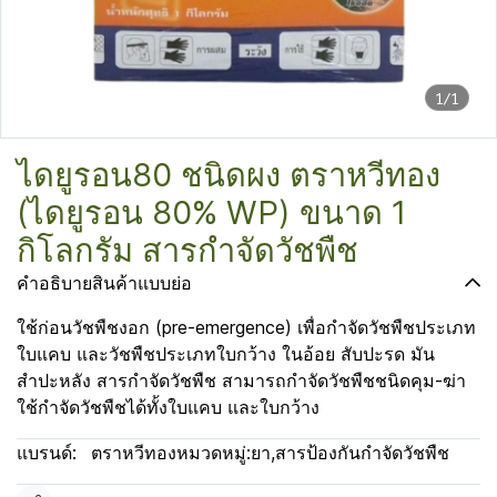
1/1
ไดยูรอน80 ชนิดผง ตราหวีทอง
(ไดยูรอน 80% WP) ขนาด 1
กิโลกรัม สารกำจัดวัชพืช
คำอธิบายสินค้าแบบย่อ
ใช้ก่อนวัชพืชงอก (pre-emergence) เพื่อกำจัดวัชพืชประเภท
ใบแคบ และวัชพืชประเภทใบกว้าง ในอ้อย สับปะรด มัน
สำปะหลัง สารกำจัดวัชพืช สามารถกำจัดวัชพืชชนิดคุม-ฆ่า
ใช้กำจัดวัชพืชได้ทั้งใบแคบ และใบกว้าง
แบรนด์:
ตราหวีทอง
หมวดหมู่:
ยา
,
สารป้องกันกำจัดวัชพืช